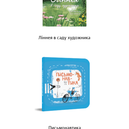
Ліннея в саду художника
Письмонавтика