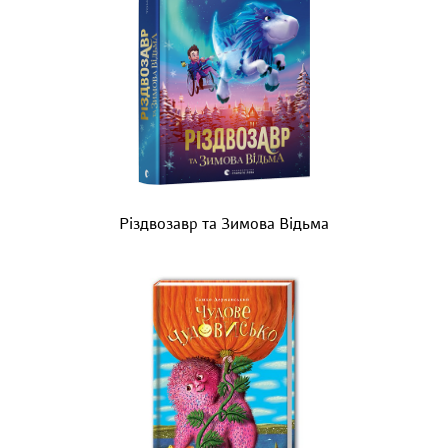
Різдвозавр та Зимова Відьма