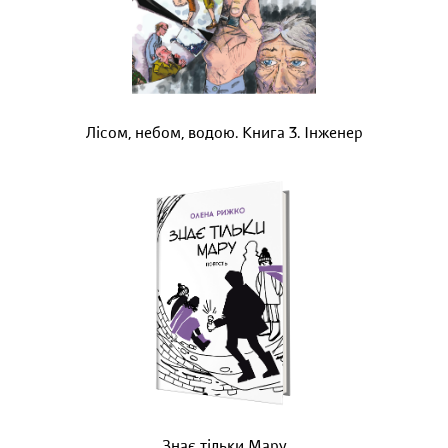
Лісом, небом, водою. Книга 3. Інженер
Знає тільки Мару