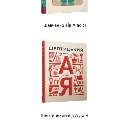
Шевченко від А до Я
Шептицький від А до Я