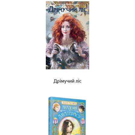
Дрімучий ліс