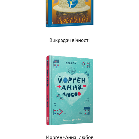
Викрадач вічності
Йорґен+Анна=любов