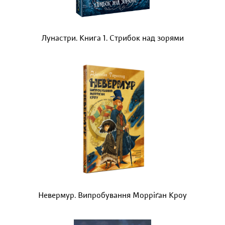
Лунастри. Книга 1. Стрибок над зорями
Невермур. Випробування Морріґан Кроу