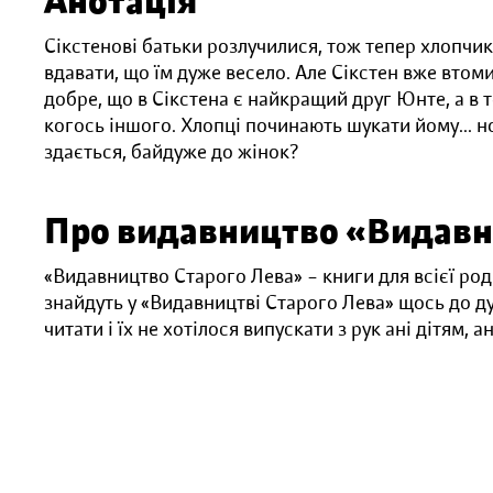
Анотація
Сікстенові батьки розлучилися, тож тепер хлопчи
вдавати, що їм дуже весело. Але Сікстен вже втоми
добре, що в Сікстена є найкращий друг Юнте, а в то
когось іншого. Хлопці починають шукати йому... но
здається, байдуже до жінок?
Про видавництво «Видавн
«Видавництво Старого Лева» – книги для всієї ро
знайдуть у «Видавництві Старого Лева» щось до д
читати і їх не хотілося випускати з рук ані дітям, а