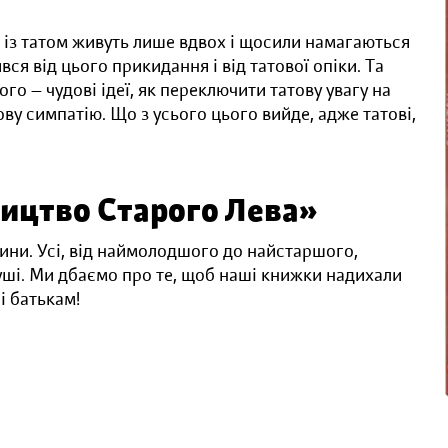
к із татом живуть лише вдвох і щосили намагаються
вся від цього прикидання і від татової опіки. Та
го — чудові ідеї, як переключити татову увагу на
ву симпатію. Що з усього цього вийде, адже татові,
ицтво Старого Лева»
дини. Усі, від наймолодшого до найстаршого,
уші. Ми дбаємо про те, щоб наші книжки надихали
ні батькам!