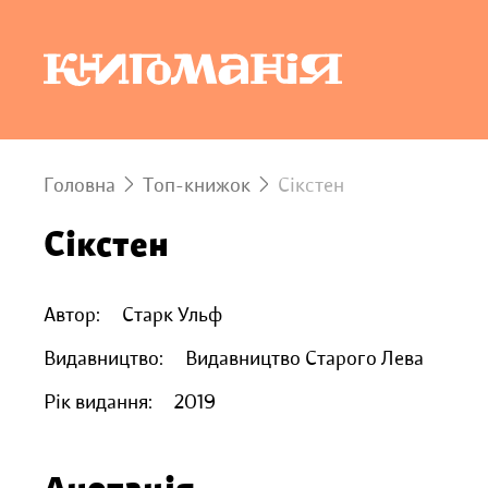
Головна
Топ-книжок
Сікстен
Сікстен
Автор:
Старк Ульф
Видавництво:
Видавництво Старого Лева
Рік видання:
2019