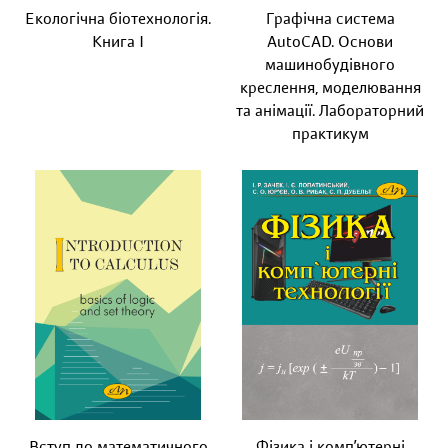
Екологічна біотехнологія.
Графічна система
Книга І
AutoCAD. Основи
машинобудівного
креслення, моделювання
та анімації. Лабораторний
практикум
Вступ до математичного
Фізика і комп’ютерні