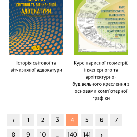
Історія світової та
Курс нарисної геометрії,
вітчизняної адвокатури
інженерного та
архітектурно-
будівельного креслення з
основами комп’ютерної
графіки
‹
1
2
3
4
5
6
7
›
8
9
10
...
140
141