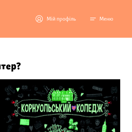
Мій профіль
Меню
нтер?