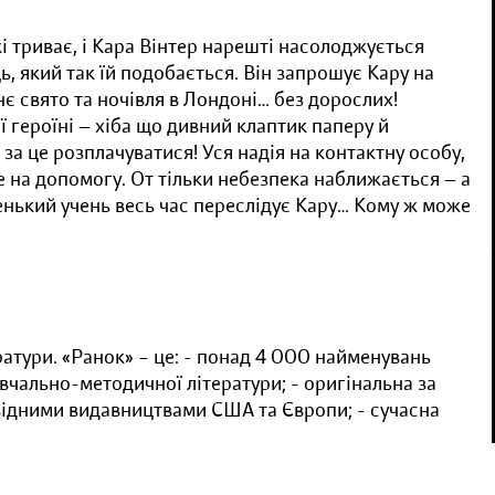
 триває, і Кара Вінтер нарешті насолоджується
ь, який так їй подобається. Він запрошує Кару на
 свято та ночівля в Лондоні… без дорослих!
ї героїні — хіба що дивний клаптик паперу й
 за це розплачуватися! Уся надія на контактну особу,
е на допомогу. От тільки небезпека наближається — а
венький учень весь час переслідує Кару… Кому ж може
ратури. «Ранок» – це: - понад 4 000 найменувань
вчально-методичної літератури; - оригінальна за
овідними видавництвами США та Європи; - сучасна