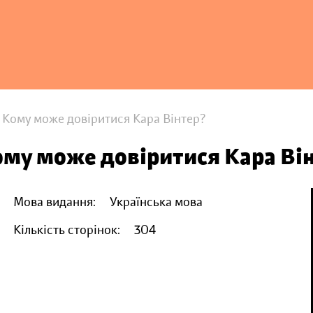
 Кому може довіритися Кара Вінтер?
му може довіритися Кара Ві
Мова видання:
Українська мова
Кількість сторінок:
304