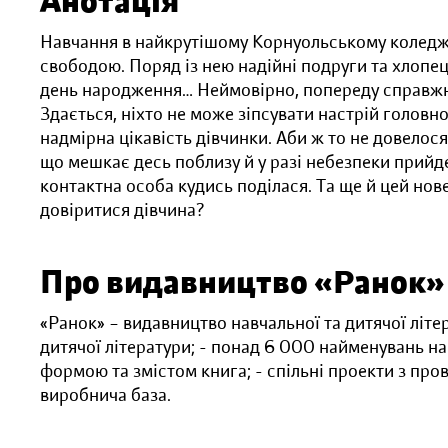
Анотація
Навчання в найкрутішому Корнуольському коледжі
свободою. Поряд із нею надійні подруги та хлопец
день народження… Неймовірно, попереду справжнє
Здається, ніхто не може зіпсувати настрій головно
надмірна цікавість дівчинки. Аби ж то не довелося
що мешкає десь поблизу й у разі небезпеки прийд
контактна особа кудись поділася. Та ще й цей но
довіритися дівчина?
Про видавництво «Ранок»
«Ранок» – видавництво навчальної та дитячої літе
дитячої літератури; - понад 6 000 найменувань на
формою та змістом книга; - спільні проекти з пр
виробнича база.