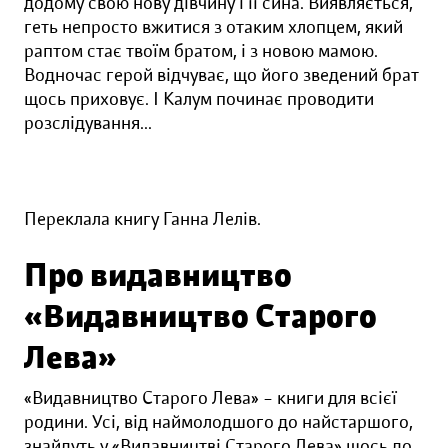
додому свою нову дівчину і її сина. Виявляється,
геть непросто вжитися з отаким хлопцем, який
раптом стає твоїм братом, і з новою мамою.
Водночас герой відчуває, що його зведений брат
щось приховує. І Калум починає проводити
розслідування...
Переклала книгу Ганна Лелів.
Про видавництво
«Видавництво Старого
Лева»
«Видавництво Старого Лева» – книги для всієї
родини. Усі, від наймолодшого до найстаршого,
знайдуть у «Видавництві Старого Лева» щось до