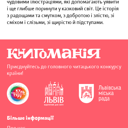
чудовими ілюстраціями, які допомагають уявити
і ще глибше поринути у казковий світ. Це історія
з радощами та смутком, з добротою і злістю, зі
сміхом і слізьми, зі щирістю й підступами.
Приєднуйтесь до головного читацького конкурсу
країни!
Більше інформації