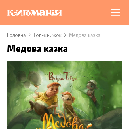
Головна
Топ-книжок
Медова казка
Медова казка