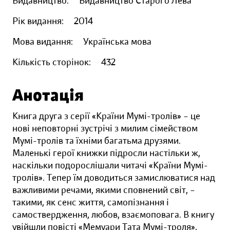
Видавництво:
Видавництво Старого Лева
Рік видання:
2014
Мова видання:
Українська мова
Кількість сторінок:
432
Анотація
Книга друга з серії «Країни Мумі-тролів» – це
нові неповторні зустрічі з милим сімейством
Мумі-тролів та їхніми багатьма друзями.
Маленькі герої книжки підросли настільки ж,
наскільки подорослішали читачі «Країни Мумі-
тролів». Тепер їм доводиться замислюватися над
важливими речами, якими сповнений світ, –
такими, як сенс життя, самопізнання і
самоствердження, любов, взаємоповага. В книгу
увійшли повісті «Мемуари Тата Мумі-троля»,