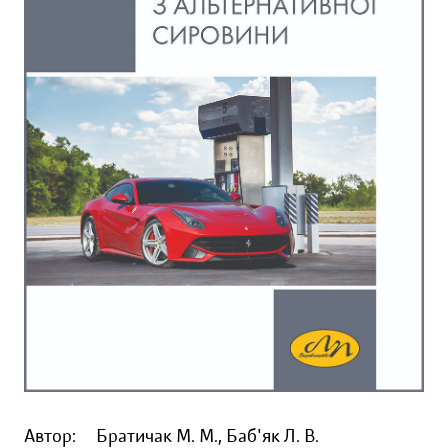
Автор:
Братичак М. М., Баб'як Л. В.