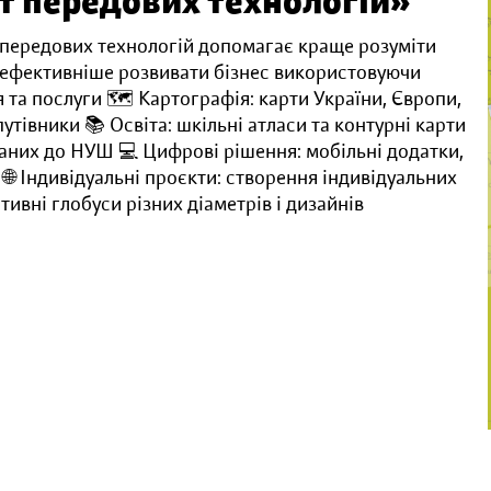
т передових технологій»
 передових технологій допомагає краще розуміти
а ефективніше розвивати бізнес використовуючи
 та послуги 🗺️ Картографія: карти України, Європи,
 путівники 📚 Освіта: шкільні атласи та контурні карти
птованих до НУШ 💻 Цифрові рішення: мобільні додатки,
 🌐 Індивідуальні проєкти: створення індивідуальних
тивні глобуси різних діаметрів і дизайнів