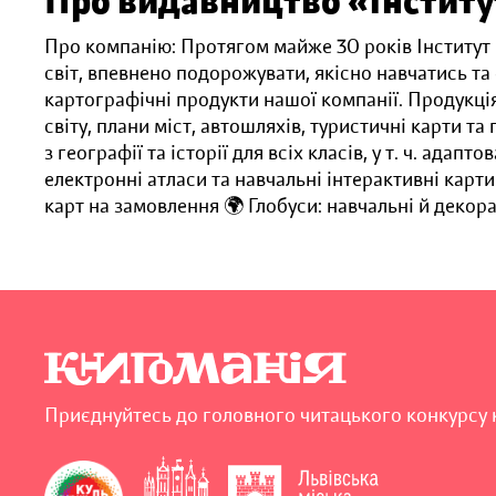
Про видавництво «Інститу
Про компанію: Протягом майже 30 років Інститут
світ, впевнено подорожувати, якісно навчатись т
картографічні продукти нашої компанії. Продукція
світу, плани міст, автошляхів, туристичні карти та
з географії та історії для всіх класів, у т. ч. ада
електронні атласи та навчальні інтерактивні карти
карт на замовлення 🌍 Глобуси: навчальні й декора
Приєднуйтесь до головного читацького конкурсу 