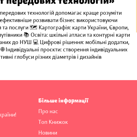
т передових технологій»
 передових технологій допомагає краще розуміти
а ефективніше розвивати бізнес використовуючи
 та послуги 🗺️ Картографія: карти України, Європи,
 путівники 📚 Освіта: шкільні атласи та контурні карти
птованих до НУШ 💻 Цифрові рішення: мобільні додатки,
 🌐 Індивідуальні проєкти: створення індивідуальних
тивні глобуси різних діаметрів і дизайнів
Більше інформації
Про нас
країни!
Топ Книжок
Новини