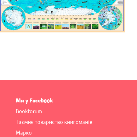
Ми у Facebook
Bookforum
Таємне товариство книгоманів
Марко