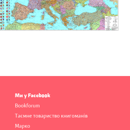
Ми у Facebook
Bookforum
Таємне товариство книгоманів
Марко