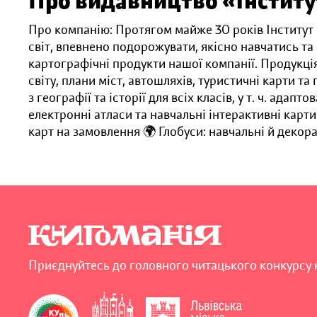
Про видавництво «Інститу
Про компанію: Протягом майже 30 років Інститут
світ, впевнено подорожувати, якісно навчатись т
картографічні продукти нашої компанії. Продукція
світу, плани міст, автошляхів, туристичні карти та
з географії та історії для всіх класів, у т. ч. ада
електронні атласи та навчальні інтерактивні карти
карт на замовлення 🌍 Глобуси: навчальні й декора
Приєднуйтесь до головного читацького конкурсу 