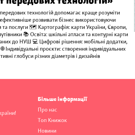
т передових технологій»
 передових технологій допомагає краще розуміти
а ефективніше розвивати бізнес використовуючи
 та послуги 🗺️ Картографія: карти України, Європи,
 путівники 📚 Освіта: шкільні атласи та контурні карти
птованих до НУШ 💻 Цифрові рішення: мобільні додатки,
 🌐 Індивідуальні проєкти: створення індивідуальних
тивні глобуси різних діаметрів і дизайнів
Більше інформації
Про нас
країни!
Топ Книжок
Новини