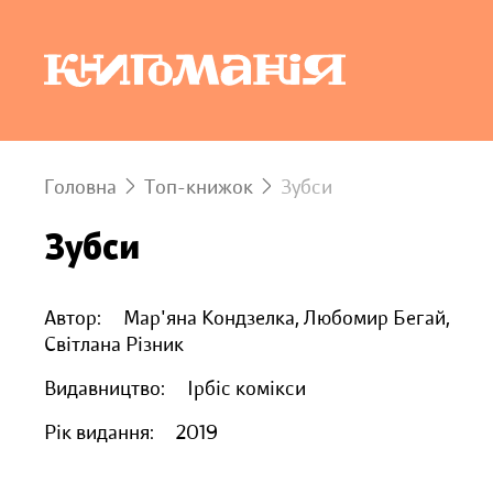
Головна
Топ-книжок
Зубси
Зубси
Автор:
Мар'яна Кондзелка, Любомир Бегай,
Світлана Різник
Видавництво:
Ірбіс комікси
Рік видання:
2019