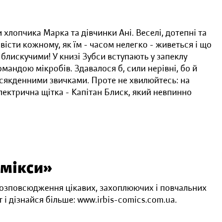
и хлопчика Марка та дівчинки Ані. Веселі, дотепні та
вісти кожному, як їм - часом нелегко - живеться і що
блискучими! У книзі Зубси вступають у запеклу
мандою мікробів. Здавалося б, сили нерівні, бо й
всякденними звичками. Проте не хвилюйтесь: на
ектрична щітка - Капітан Блиск, який невпинно
омікси»
 розповсюдження цікавих, захоплюючих і повчальних
 і дізнайся більше: www.irbis-comics.com.ua.