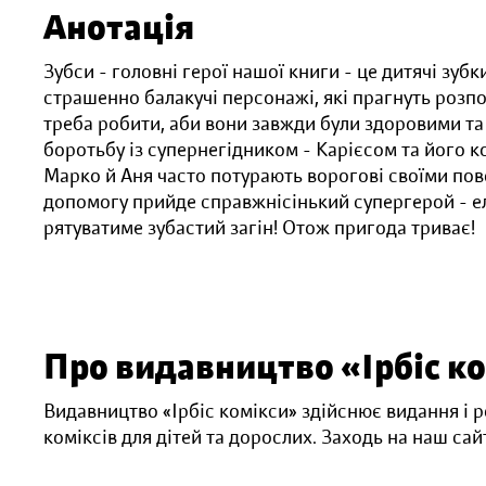
Анотація
Зубси - головні герої нашої книги - це дитячі зубк
страшенно балакучі персонажі, які прагнуть розпо
треба робити, аби вони завжди були здоровими та 
боротьбу із супернегідником - Карієсом та його ко
Марко й Аня часто потурають ворогові своїми по
допомогу прийде справжнісінький супергерой - ел
рятуватиме зубастий загін! Отож пригода триває!
Про видавництво «Ірбіс к
Видавництво «Ірбіс комікси» здійснює видання і
коміксів для дітей та дорослих. Заходь на наш сайт