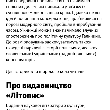
цих середовищ проливає світло на чимало
спільних дилем, які виникали у зв’язку із
суспільною модернізацією краю. І далеко не всі
ідеї й починання консерваторів, що з’явилися на
порозі модерного світу, пройшли випробування
часом. У книжці можна знайти чимало влучних
спостережень про політичну культуру Галичини.
До розмірковувань заохочуватимуть також
наведені паралелі з історії польських, чеських,
словенських і українських (наддніпрянських)
консерваторів.
Для істориків та широкого кола читачів.
Про видавництво
«Літопис»
Видання наукової літератури з культури,