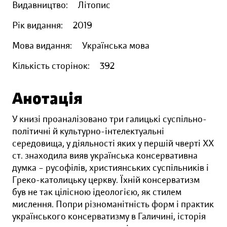
Видавництво:
Літопис
Рік видання:
2019
Мова видання:
Українська мова
Кількість сторінок:
392
Анотація
У книзі проаналізовано три галицькі суспільно-
політичні й культурно-інтелектуальні
середовища, у діяльності яких у першій чверті ХХ
ст. знаходила вияв українська консервативна
думка – русофілів, християнських суспільників і
Греко-католицьку церкву. Їхній консерватизм
був не так цілісною ідеологією, як стилем
мислення. Попри різноманітність форм і практик
українського консерватизму в Галичині, історія