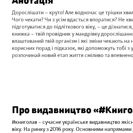
Анотація
Дорослішати — круто! Але водночас це трішки хвил
Чого чекати? Чи з усім вдасться впоратися? Не х
підготуватися до підліткового віку, — це дізнатися,
книжка — твій провідник у мандрівку дорослішання
влаштований твій організм і які зміни чекають на н
корисних порад і підказок, які допоможуть тобі з 
розпочинай новий етап життя сміливо та впевнено
Про видавництво «#Книг
#книголав – сучасне українське видавництво якісн
віку. На ринку з 2016 року. Основними напрямами д