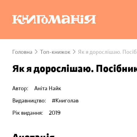
Головна
Топ-книжок
Як я дорослішаю. Посіб
Як я дорослішаю. Посібник
Автор:
Аніта Найк
Видавництво:
#Книголав
Рік видання:
2019