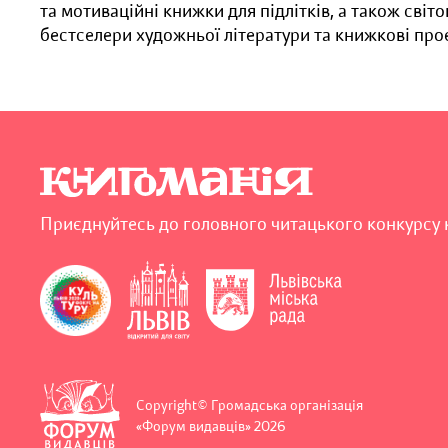
та мотиваційні книжки для підлітків, а також світ
бестселери художньої літератури та книжкові прое
Приєднуйтесь до головного читацького конкурсу 
Copyright© Громадська організація
«Форум видавців» 2026