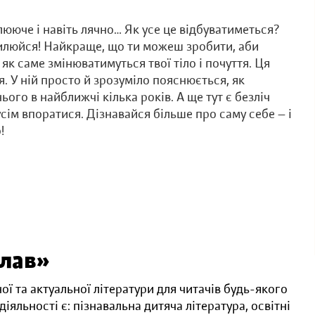
ююче і навіть лячно… Як усе це відбуватиметься?
вилюйся! Найкраще, що ти можеш зробити, аби
 як саме змінюватимуться твої тіло і почуття. Ця
. У ній просто й зрозуміло пояснюється, як
ього в найближчі кілька років. А ще тут є безліч
усім впоратися. Дізнавайся більше про саму себе — і
!
олав»
ої та актуальної літератури для читачів будь-якого
іяльності є: пізнавальна дитяча література, освітні