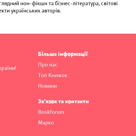
оглядний нон-фікшн та бізнес-література, світові
кти українських авторів.
Більше інформації
Про нас
країни!
Топ Книжок
Новини
Зв’язок та контакти
Bookforum
Марко