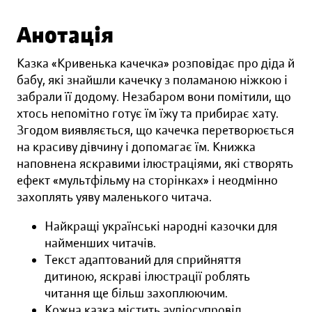
Анотація
Казка «Кривенька качечка» розповідає про діда й
бабу, які знайшли качечку з поламаною ніжкою і
забрали її додому. Незабаром вони помітили, що
хтось непомітно готує їм їжу та прибирає хату.
Згодом виявляється, що качечка перетворюється
на красиву дівчину і допомагає їм. Книжка
наповнена яскравими ілюстраціями, які створять
ефект «мультфільму на сторінках» і неодмінно
захоплять уяву маленького читача.
Найкращі українські народні казочки для
найменших читачів.
Текст адаптований для сприйняття
дитиною, яскраві ілюстрації роблять
читання ще більш захоплюючим.
Кожна казка містить аудіосупровід.