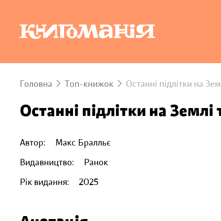
Головна
Топ-книжок
Останні підлітки на Зем
Останні підлітки на Землі
Автор:
Макс Бралльє
Видавництво:
Ранок
Рік видання:
2025