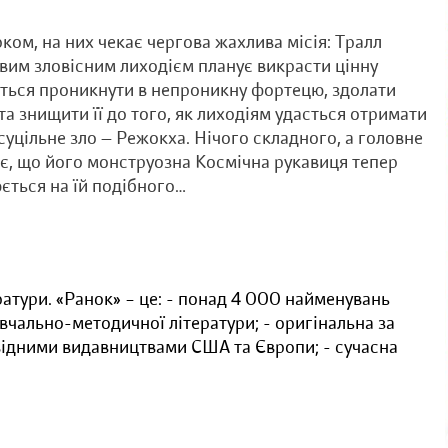
ком, на них чекає чергова жахлива місія: Тралл
новим зловісним лиходієм планує викрасти цінну
еться проникнути в непроникну фортецю, здолати
та знищити її до того, як лиходіям удасться отримати
уцільне зло — Режокха. Нічого складного, а головне
є, що його монструозна Космічна рукавиця тепер
ється на їй подібного…
ратури. «Ранок» – це: - понад 4 000 найменувань
вчально-методичної літератури; - оригінальна за
овідними видавництвами США та Європи; - сучасна