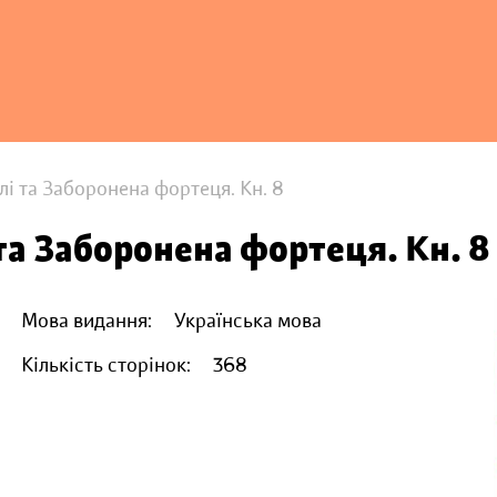
лі та Заборонена фортеця. Кн. 8
 та Заборонена фортеця. Кн. 8
Мова видання:
Українська мова
Кількість сторінок:
368