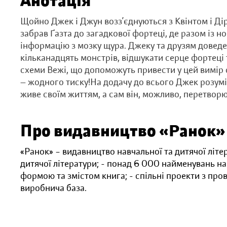
Анотація
Щойно Джек і Джун возз’єднуються з Квінтом і Дір
забрав Ґазта до загадкової фортеці, де разом із 
інформацію з мозку щура. Джеку та друзям довед
кільканадцять монстрів, відшукати серце фортеці 
схеми Вежі, що допоможуть привести у цей вимір с
— жодного тиску!На додачу до всього Джек розумі
живе своїм життям, а сам він, можливо, перетворю
Про видавництво «Ранок»
«Ранок» – видавництво навчальної та дитячої літе
дитячої літератури; - понад 6 000 найменувань на
формою та змістом книга; - спільні проекти з пр
виробнича база.