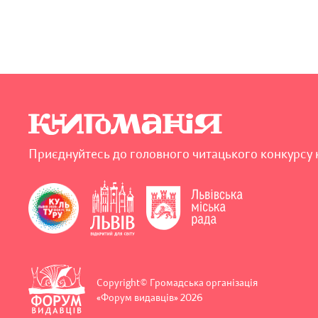
Приєднуйтесь до головного читацького конкурсу 
Copyright© Громадська організація
«Форум видавців» 2026