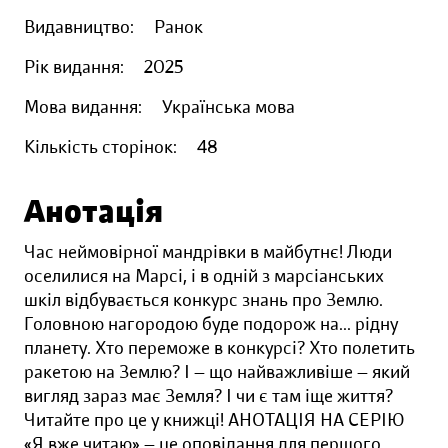
Видавництво:
Ранок
Рік видання:
2025
Мова видання:
Українська мова
Кількість сторінок:
48
Анотація
Час неймовірної мандрівки в майбутнє! Люди
оселилися на Марсі, і в одній з марсіанських
шкіл відбувається конкурс знань про Землю.
Головною нагородою буде подорож на... рідну
планету. Хто переможе в конкурсі? Хто полетить
ракетою на Землю? І — що найважливіше — який
вигляд зараз має Земля? І чи є там іще життя?
Читайте про це у книжці! АНОТАЦІЯ НА СЕРІЮ
«Я вже читаю» — це оповідання для першого