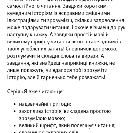
самостійного читання. Завдяки коротким
кумедним історіям із яскравими смішними
ілюстраціями ти зрозумієш, скільки задоволення
може подарувати читання, і охоче візьмеш до рук
наступну книжку. А завдяки простій мові й
великому шрифту читання легко стане одним із
твоїх улюблених занять! Словничок допоможе
розтлумачити складні слова та вирази. А
завдання, які знайдеш наприкінці книжки, не
лише покажуть, чи вдалося тобі зрозуміти
історію, але й гарненько тебе розважать!
Серія «Я вже читаю» це:
надзвичайні пригоди;
захоплива історія, викладена простою
зрозумілою мовою;
великий шрифт, який полегшує читання;
словничок складних слів;