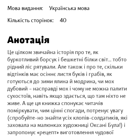
Мова видання:
Українська мова
Кількість сторінок:
40
Анотація
Це цілком звичайна історія про те, як
буркотливий борсук і бешкетні білки світ… тобто
рідний ліс рятували. Але також і про те, скільки
відтінків має осіннє листя буків і грабів, як
готуються до зими ялина й модрина, чи мох
дубовий – насправді мох і чому не можна палити
сухостоїв, навіть якщо здається, що там ніхто не
живе. А ще ця книжка спонукає читачів
поміркувати, чим цінні спогади, потренує увагу
(спробуйте-но знайти усіх клопів-солдатиків, які
заховала на малюнках художниці Оксані Була!) і
запропонує «рецепт» виготовлення чудової