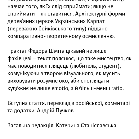
навчає того, як їх слід сприймати; якщо не
сприймати — як ставитися. Архітектурні форми
дерев’яних церков Українських Карпат
(переважно бойківського типу) піддано
компаративно-теоретичному осмисленню.
Трактат Федора Шміта цікавий не лише
фахівцеві — текст пояснює, що таке мистецтво, як
має поводитися глядець (любитель, студент),
комунікуючи з твором візуального, як мусить
виховувати розумне око, аби споглядати
худóжнє не лише emotio, а й більш-менш ratio.
Вступна стаття, переклад з російської, коментарі
та додатки: Андрій Пучков
Загальна редакція: Катерина Станіславська