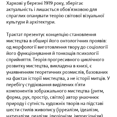
Харкові у березні 1919 року, зберігає
актуальність і лишається обов’язковою для
спраглих опанувати теорію світової візуальної
культури й архітектури.
Трактат презентує концепцію становлення
мистецтва в обширі його онтологічних проявів:
од морфології виготовлення твору до соціології
його функціонування й тонкощів психології
сприйняття. Теорія прогресивного циклічного
розвитку мистецтва, викладена в книзі, є
унаявненням теоретичних розмислів, базованих
на фактах історії мистецтва, а не історії митців. У
перебігу студіювання виділених п’яти
компонентів зображального мистецтва (ритм,
форма, рух, простір, світло) автор унаочнює
природу і сутність художніх творів на підставі
шести стилів живопису (ірреалізм, ідеалізм,
натуралізм, реалізм, ілюзіонізм, імпресіонізм),