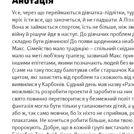
Анотація
Усе, через що переймаються дівчатка-підлітки, ту
мріє їсти все, що захочеться, й не гладшати. А Лізз
Вона ж займається спортом, їсть не більше, ніж зв
війну й рішуче йде в наступ. До дівчачих проблем 
складно бути дівчиною! До появи щоденника неаби
Макс. Сімейство мало традицію — спільний сніданок
мало на меті люб’язну трапезу, зазвичай Макс при
іншими епітетами, якими позначають людей без в
(саме на таку посаду балотував себе старшачок Ка
щитом, які захистять від проблем та сховають від
виявилися у Карбонів. Судний день мав назву «Раз
можливість розробити проекти й заробити на них
свято повинно перетворитися у безмежний політ та
фантазія могла бути тільки у талановитих дітей, а
або ж, так само мовчки, бо їх ніхто не сприймав,
плакатами. Не хочеться робити більше, коли тво
пророкують. Добре, що в кожній групі вистачало «