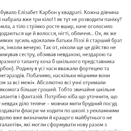
рбувало Елізабет Карбон у квадраті. Кожна дівчина
і набрала вже три кіло! І як тут не розводити паніку?
икла, а тіло стрімко росте вшир, наче оголосило
додаються ще й волосся, нігті, обличчя… Ох, як же
яких зусиль «доклали» батьки Ліззі й старший брат
, інколи вечерю. Так от, ніколи ще це дійство не
нижував сестру, обзивав невдахою, нездарою та
иразного таланту хоча б шкільного представника
рбон). Родину в усі часи вважали фортецею та
 негараздів. Побачимо, наскільки міцними вони
ом за всі межі». Абсолютно всі учні отримали
 якомога більше грошей. Тобто звичайне шкільне
лантів і фантазій. Потрібно хіба що уточнити, що
 у невдах діло теляче – мовчки мити брудний посуд
 роздавати флаєри чи ходити по школі з рекламними
ю долю вже визначили й кращого майбутнього не
талантів», які могли сформувати нову разом з