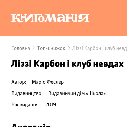
Головна
Топ-книжок
Ліззі Карбон і клуб нев
Ліззі Карбон і клуб невдах
Автор:
Маріо Феслер
Видавництво:
Видавничий дім «Школа»
Рік видання:
2019