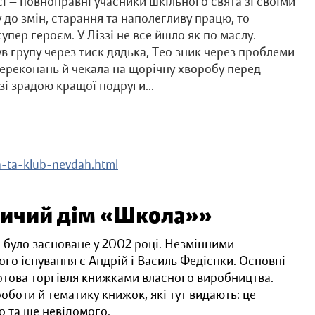
ссі — повноправні учасники шкільного свята зі своїми
 до змін, старання та наполегливу працю, то
упер героєм. У Ліззі не все йшло як по маслу.
в групу через тиск дядька, Тео зник через проблеми
 переконань й чекала на щорічну хворобу перед
зі зрадою кращої подруги...
n-ta-klub-nevdah.html
ничий дім «Школа»»
було засноване у 2002 році. Незмінними
го існування є Андрій і Василь Федієнки. Основні
уртова торгівля книжками власного виробництва.
оти й тематику книжок, які тут видають: це
о та ще невідомого.