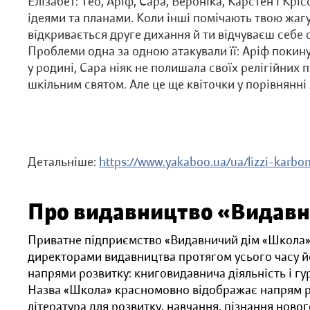
Елізабет: Тео, Аріф, Сара, Вероніка, Карстен і Крі
ідеями та планами. Коли інші помічають твою жагу
відкривається друге дихання й ти відчуваєш себе с
Проблеми одна за одною атакували її: Аріф покину
у родині, Сара ніяк не полишала своїх релігійних
шкільним святом. Але це ще квіточки у порівнянні 
Детальніше:
https://www.yakaboo.ua/ua/lizzi-karbo
Про видавництво «Видав
Приватне підприємство «Видавничий дім «Школа» 
директорами видавництва протягом усього часу йо
напрями розвитку: книговидавнича діяльність і г
Назва «Школа» красномовно відображає напрям роб
література для розвитку, навчання, пізнання новог