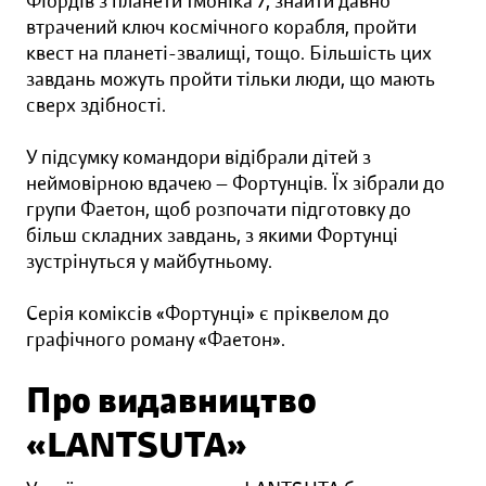
Фіордів з планети Імоніка 7, знайти давно
втрачений ключ космічного корабля, пройти
квест на планеті-звалищі, тощо. Більшість цих
завдань можуть пройти тільки люди, що мають
сверх здібності.
У підсумку командори відібрали дітей з
неймовірною вдачею — Фортунців. Їх зібрали до
групи Фаетон, щоб розпочати підготовку до
більш складних завдань, з якими Фортунці
зустрінуться у майбутньому.
Серія коміксів «Фортунці» є пріквелом до
графічного роману «Фаетон».
Про видавництво
«LANTSUTA»