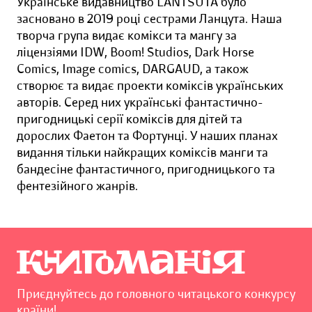
Українське видавництво LANTSUTA було
засновано в 2019 році сестрами Ланцута. Наша
творча група видає комікси та мангу за
ліцензіями IDW, Boom! Studios, Dark Horse
Comics, Image comics, DARGAUD, а також
створює та видає проекти коміксів українських
авторів. Серед них українські фантастично-
пригодницькі серії коміксів для дітей та
дорослих Фаетон та Фортунці. У наших планах
видання тільки найкращих коміксів манги та
бандесіне фантастичного, пригодницького та
фентезійного жанрів.
Приєднуйтесь до головного читацького конкурсу
країни!